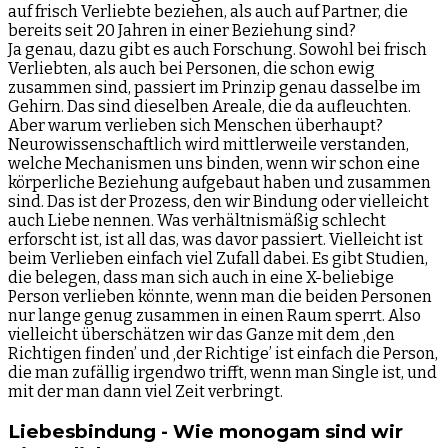
auf frisch Verliebte beziehen, als auch auf Partner, die
bereits seit 20 Jahren in einer Beziehung sind?
Ja genau, dazu gibt es auch Forschung. Sowohl bei frisch
Verliebten, als auch bei Personen, die schon ewig
zusammen sind, passiert im Prinzip genau dasselbe im
Gehirn. Das sind dieselben Areale, die da aufleuchten.
Aber warum verlieben sich Menschen überhaupt?
Neurowissenschaftlich wird mittlerweile verstanden,
welche Mechanismen uns binden, wenn wir schon eine
körperliche Beziehung aufgebaut haben und zusammen
sind. Das ist der Prozess, den wir Bindung oder vielleicht
auch Liebe nennen. Was verhältnismäßig schlecht
erforscht ist, ist all das, was davor passiert. Vielleicht ist
beim Verlieben einfach viel Zufall dabei. Es gibt Studien,
die belegen, dass man sich auch in eine X-beliebige
Person verlieben könnte, wenn man die beiden Personen
nur lange genug zusammen in einen Raum sperrt. Also
vielleicht überschätzen wir das Ganze mit dem ‚den
Richtigen finden’ und ‚der Richtige’ ist einfach die Person,
die man zufällig irgendwo trifft, wenn man Single ist, und
mit der man dann viel Zeit verbringt.
Liebesbindung - Wie monogam sind wir