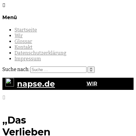
Menü
Startseite
Wir
Glossar
Kontakt
Datenschutzerklärung
Impressum
Suche nach:
napse.de
WIR
KONTAKT
GLOSSAR
DATENSCHUTZERKLÄRUNG
„Das
IMPRESSUM
Verlieben