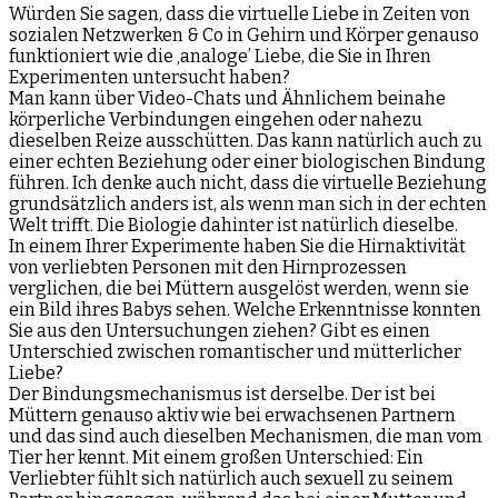
Würden Sie sagen, dass die virtuelle Liebe in Zeiten von
sozialen Netzwerken & Co in Gehirn und Körper genauso
funktioniert wie die ‚analoge’ Liebe, die Sie in Ihren
Experimenten untersucht haben?
Man kann über Video-Chats und Ähnlichem beinahe
körperliche Verbindungen eingehen oder nahezu
dieselben Reize ausschütten. Das kann natürlich auch zu
einer echten Beziehung oder einer biologischen Bindung
führen. Ich denke auch nicht, dass die virtuelle Beziehung
grundsätzlich anders ist, als wenn man sich in der echten
Welt trifft. Die Biologie dahinter ist natürlich dieselbe.
In einem Ihrer Experimente haben Sie die Hirnaktivität
von verliebten Personen mit den Hirnprozessen
verglichen, die bei Müttern ausgelöst werden, wenn sie
ein Bild ihres Babys sehen. Welche Erkenntnisse konnten
Sie aus den Untersuchungen ziehen? Gibt es einen
Unterschied zwischen romantischer und mütterlicher
Liebe?
Der Bindungsmechanismus ist derselbe. Der ist bei
Müttern genauso aktiv wie bei erwachsenen Partnern
und das sind auch dieselben Mechanismen, die man vom
Tier her kennt. Mit einem großen Unterschied: Ein
Verliebter fühlt sich natürlich auch sexuell zu seinem